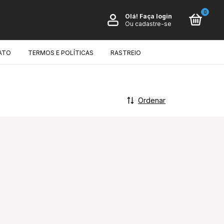
0
Olá!
Faça login
Ou cadastre-se
ATO
TERMOS E POLÍTICAS
RASTREIO
Ordenar