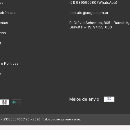
as
(51) 989590580 (WhatsApp)
letrônicas
contato@aegis.com.br
entas
R. Otávio Schemes, 805 - Barnabé,
Gravataí - RS, 94155-000
rios
s
o
e Políticas
o
Meios de envio
3350687000190 - 2026. Todos os direitos reservados.