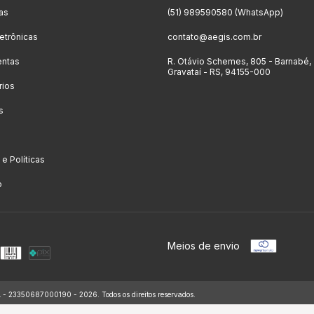
as
(51) 989590580 (WhatsApp)
letrônicas
contato@aegis.com.br
entas
R. Otávio Schemes, 805 - Barnabé,
Gravataí - RS, 94155-000
rios
s
o
e Políticas
o
Meios de envio
3350687000190 - 2026. Todos os direitos reservados.