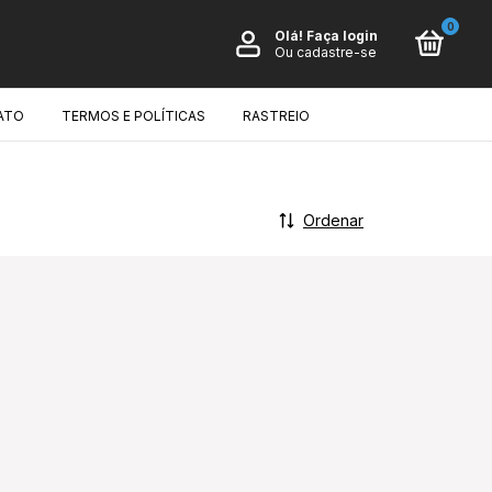
0
Olá!
Faça login
Ou cadastre-se
ATO
TERMOS E POLÍTICAS
RASTREIO
Ordenar