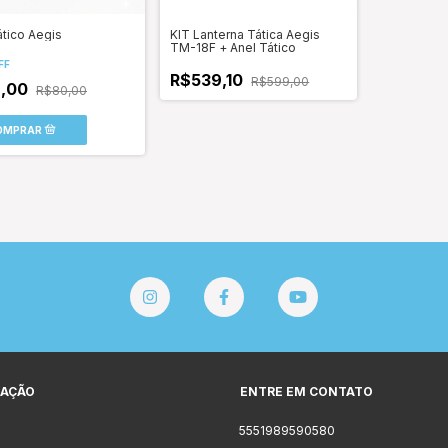
ático Aegis
KIT Lanterna Tática Aegis
TM-18F + Anel Tático
FF
R$539,10
R$599,00
9,00
R$80,00
AÇÃO
ENTRE EM CONTATO
5551989590580