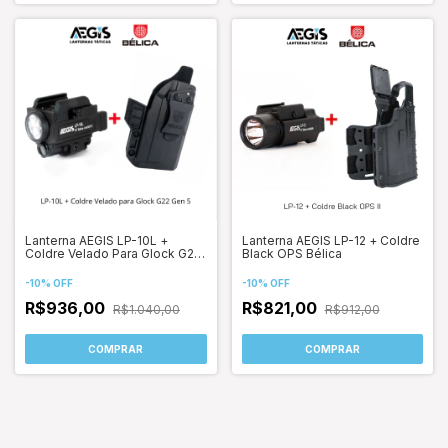
Lanterna AEGIS LP-10L +
Lanterna AEGIS LP-12 + Coldre
Coldre Velado Para Glock G22
Black OPS Bélica
Geração 5 (G-Flash Bélica)
-
10
%
OFF
-
10
%
OFF
R$936,00
R$821,00
R$1.040,00
R$912,00
COMPRAR
COMPRAR