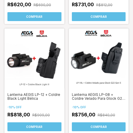
R$620,00
R$731,00
R$690,00
R$812,00
COMPRAR
COMPRAR
Lanterna AEGIS LP-12 + Coldre
Lanterna AEGIS LP-08 +
Black Light Bélica
Coldre Velado Para Glock G22
Geração 5 (G-Flash Bélica)
-
10
%
OFF
-
10
%
OFF
R$818,00
R$756,00
R$909,00
R$840,00
COMPRAR
COMPRAR