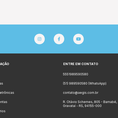
AÇÃO
ENTRE EM CONTATO
5551989590580
as
(51) 989590580 (WhatsApp)
letrônicas
contato@aegis.com.br
entas
R. Otávio Schemes, 805 - Barnabé,
Gravataí - RS, 94155-000
rios