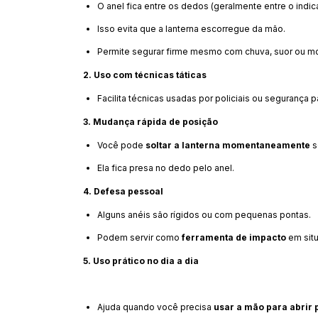
O anel fica entre os dedos (geralmente entre o indic
Isso evita que a lanterna escorregue da mão.
Permite segurar firme mesmo com chuva, suor ou m
2. Uso com técnicas táticas
Facilita técnicas usadas por policiais ou segurança 
3. Mudança rápida de posição
Você pode
soltar a lanterna momentaneamente
s
Ela fica presa no dedo pelo anel.
4. Defesa pessoal
Alguns anéis são rígidos ou com pequenas pontas.
Podem servir como
ferramenta de impacto
em sit
5. Uso prático no dia a dia
Ajuda quando você precisa
usar a mão para abrir 