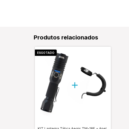
Produtos relacionados
ESGOTADO
KIT Lanterna Tática Aegis TM-18F + Anel