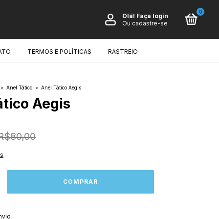
0
Olá!
Faça login
Ou cadastre-se
ATO
TERMOS E POLÍTICAS
RASTREIO
>
Anel Tático
>
Anel Tático Aegis
ático Aegis
R$80,00
es
ALTERAR CEP
CEP:
nvio