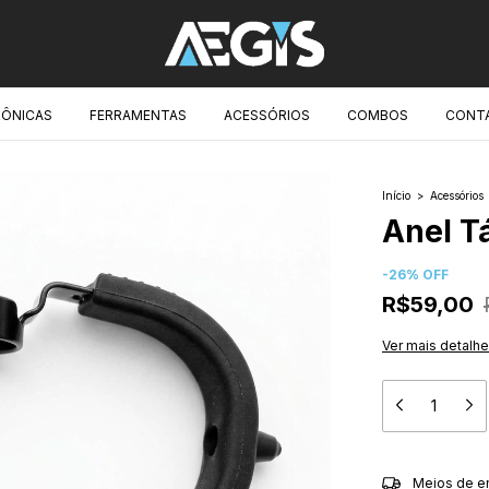
RÔNICAS
FERRAMENTAS
ACESSÓRIOS
COMBOS
CONT
Início
>
Acessórios
Anel T
-
26
%
OFF
R$59,00
Ver mais detalh
Entregas para o 
Meios de e