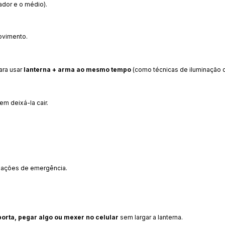
ador e o médio).
ovimento.
para usar
lanterna + arma ao mesmo tempo
(como técnicas de iluminação d
em deixá-la cair.
uações de emergência.
porta, pegar algo ou mexer no celular
sem largar a lanterna.