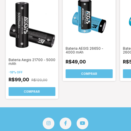
Bateria AEGIS 26650 -
Bate
4000 mAh
260
Bateria Aegis 21700 - 5000
R$49,00
R$
mAh
-
18
%
OFF
R$99,00
R$120,00