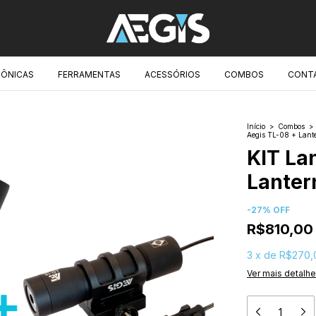
RÔNICAS
FERRAMENTAS
ACESSÓRIOS
COMBOS
CONT
Início
>
Combos
>
Aegis TL-08 + Lant
KIT La
Lanter
-
27
%
OFF
R$810,00
3
x
de
R$270,
Ver mais detalh