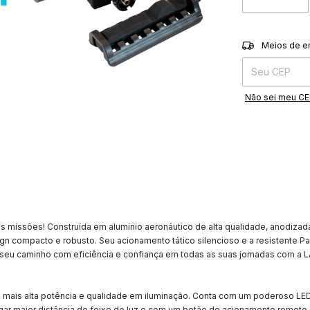
Entregas para o 
Meios de e
Não sei meu C
as missões! Construída em alumínio aeronáutico de alta qualidade, anodizad
gn compacto e robusto. Seu acionamento tático silencioso e a resistente P
ne seu caminho com eficiência e confiança em todas as suas jornadas com 
 a mais alta potência e qualidade em iluminação. Conta com um poderoso LE
egar maior distância de feixe de luz e com um botão de acionamento remot