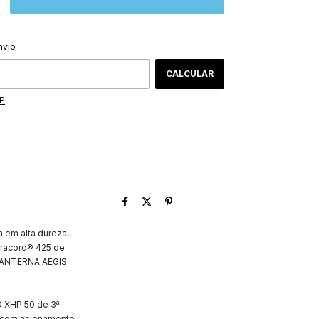
ALTERAR CEP
CEP:
nvio
CALCULAR
EP
a em alta dureza,
aracord® 425 de
a LANTERNA AEGIS
D XHP 50 de 3ª
o com acionamento