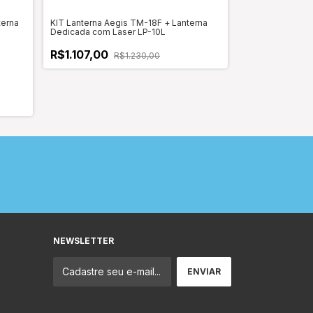
terna
KIT Lanterna Aegis TM-18F + Lanterna
KIT Lanterna Tá
Dedicada com Laser LP-10L
Lanterna Dedica
R$1.107,00
R$1.230,00
R$1.197,00
NEWSLETTER