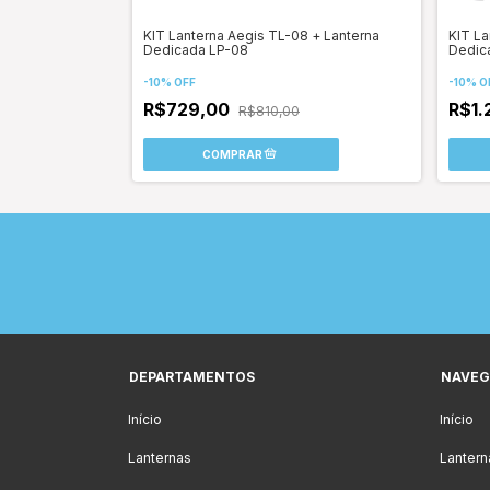
is TM-18F +
KIT Lanterna Aegis TL-08 + Lanterna
KIT La
aser LP-15L
Dedicada LP-08
Dedic
-
10
%
OFF
-
10
%
O
R$729,00
R$1.
R$810,00
DEPARTAMENTOS
NAVEG
Início
Início
Lanternas
Lantern