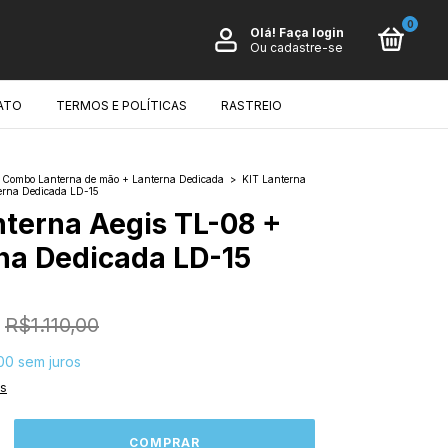
0
Olá!
Faça login
Ou cadastre-se
ATO
TERMOS E POLÍTICAS
RASTREIO
Combo Lanterna de mão + Lanterna Dedicada
>
KIT Lanterna
erna Dedicada LD-15
nterna Aegis TL-08 +
na Dedicada LD-15
R$1.110,00
00
sem juros
es