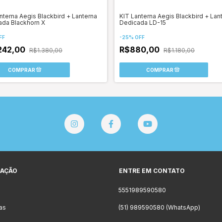
nterna Aegis Blackbird + Lanterna
KIT Lanterna Aegis Blackbird + Lan
ada Blackhorn X
Dedicada LD-15
FF
-
25
%
OFF
242,00
R$880,00
R$1.380,00
R$1.180,00
AÇÃO
ENTRE EM CONTATO
5551989590580
as
(51) 989590580 (WhatsApp)