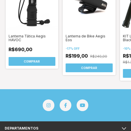
Lanterna Tática Aegis
Lanterna de Bike Aegis
KIT 
HAVOC
Eos
Blac
Dedi
R$690,00
-
17
%
OFF
-
10
R$199,00
R$1
R$240,00
COMPRAR
R$1.
COMPRAR
DEPARTAMENTOS