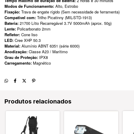
Tempo máximo de duração de bateria:
2 horas e 30 minutos
Modos de Funcionamento:
Alto, Estrobo
Fixação:
Trava de engate rígido (Sem necessidade de ferramenta)
Compatível com:
Trilho Picatinny (MIL-STD-1913)
Bateria:
21700 Lítio Recarregável 3.7V 5000mAh (aprox. 50g)
Lente:
Policarbonato 2mm
Refletor:
Cone liso
LED:
Cree XHP 50.3
Material:
Alumínio ABNT 6351 (série 6000)
Anodização:
Classe A23 / Marítimo
Grau de Proteção:
IPX8
Carregamento:
Magnético
Produtos relacionados