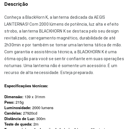
Descrição
Conheça a BlackHorn K, a lanterna dedicada da AEGIS
LANTERNAS! Com 2000 lúmens de potência, luz alta e efeito
strobo, a lanterna BLACKHORN K se destaca pelo seu design
revitalizado, carregamento magnético, durabilidade de até
2h30min e por também se tornar uma lanterna tática de mão.
Com garantia e assistência técnica, a BLACKHORN K é uma
ótima opção para você se sentir confiante em suas operações
noturnas. Uma lanterna não é somente um acessório. É um
recurso de alta necessidade. Esteja preparado.
Especificações técnicas:
Dimensão:
139 x 31mm
Peso:
215g
Luminosidade:
2000 lumens
Candelas:
27920cd
Distância de Luz:
300m
Teste de queda:
2m