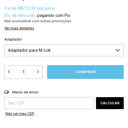
3
x
de
R$273,33
sem juros
5% de desconto
pagando com Pix
Não acumulável com outras promoções
Ver mais detalhes
Adaptador
ALTERAR CEP
Entregas para o CEP:
Meios de envio
CALCULAR
Não sei meu CEP