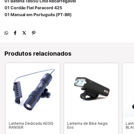
01 Bateria 18650 Lítio Recarregável
01 Cordão Fiel Paracord 425
01 Manual em Português (PT-BR)
Produtos relacionados
Lanterna Dedicada AEGIS
Lanterna de Bike Aegis
Lant
RANGER
Eos
BLA