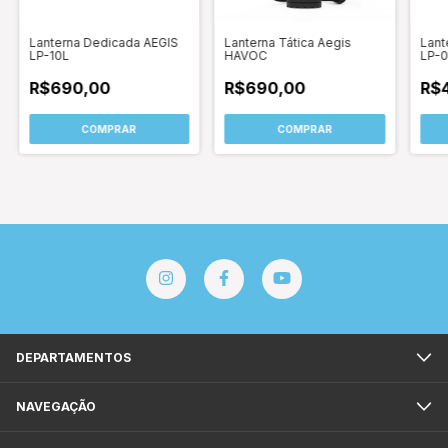
Lanterna Dedicada AEGIS
Lanterna Tática Aegis
Lant
LP-10L
HAVOC
LP-
R$690,00
R$690,00
R$
COMPRAR
COMPRAR
DEPARTAMENTOS
NAVEGAÇÃO