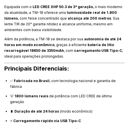
Equipada com o
LED CREE XHP 50.3 de 3ª geração
, o mais moderno
da atualidade, a TM-18 oferece uma
luminosidade real de 1.800
lúmens
, com feixe concentrado que
alcança até 200 metros
. Sua
lente TIR de 20° garante nitidez e alcance uniforme, mesmo em
ambientes com baixa visibilidade.
Além da potência, a TM-18 se destaca por sua
autonomia de até 24
horas em modo econômico
, graças à eficiente
bateria de lítio
recarregável 18650 de 3350mAh
, com
carregamento USB Tipo-C
,
ideal para operações prolongadas.
Principais Diferenciais:
✅
Fabricada no Brasil
, com tecnologia nacional e garantia de
fábrica
💡
1800 lúmens reais
de potência com LED CREE de última
geração
🔋
Duração de até 24 horas
(modo econômico)
⚡
Carregamento rápido via USB Tipo-C