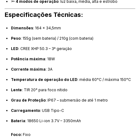
🔦
4 modos de operação
: luz baixa, média, alta e estrobo
Especificações Técnicas:
Dimensões
: 164 x 34,5mm
Peso
: 155g (sem bateria) / 210g (com bateria)
LED
: CREE XHP 50.3 – 3ª geração
Potência máxima
: 18W
Corrente máxima
: 3A
Temperatura de operação do LED
: média 60°C / máxima 150°C
Lente
: TIR 20° para foco nítido
Grau de Proteção
: IP67 – submersão de até 1 metro
Carregamento
: USB Tipo-C
Bateria
: 18650 Li-ion 3.7V – 3350mAh
Foco:
Fixo